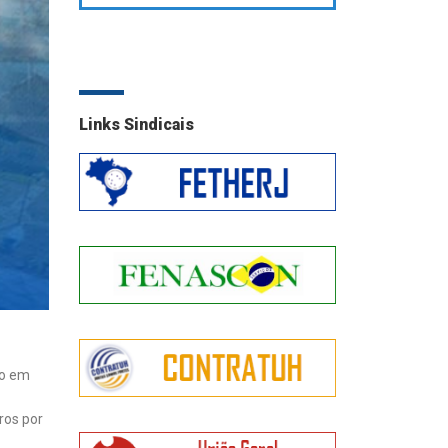
Links Sindicais
to em
ros por