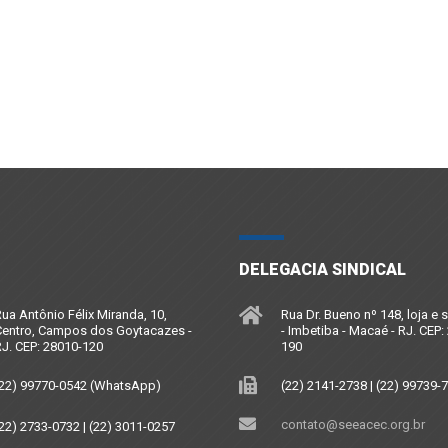
DELEGACIA SINDICAL
ua Antônio Félix Miranda, 10,
Rua Dr. Bueno nº 148, loja e 
entro, Campos dos Goytacazes -
- Imbetiba - Macaé - RJ. CEP:
J. CEP: 28010-120
190
22) 99770-0542 (WhatsApp)
(22) 2141-2738 | (22) 99739-
contato@seeacec.org.br
22) 2733-0732 | (22) 3011-0257