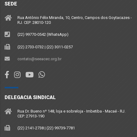
SEDE
Rua Antônio Félix Miranda, 10, Centro, Campos dos Goytacazes -
RJ. CEP: 28010-120
(22) 99770-0542 (WhatsApp)
(22) 2733-0732 | (22) 3011-0257
contato@seeacec.org.br
DELEGACIA SINDICAL
Rua Dr. Bueno nº 148, loja e sobreloja - Imbetiba - Macaé - RJ.
CEP: 27913-190
(22) 2141-2738 | (22) 99739-7781